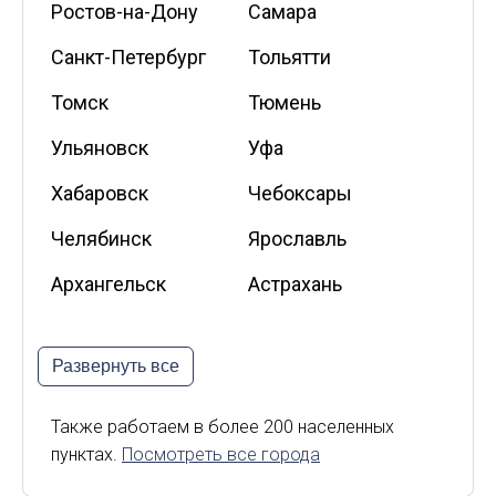
Ростов-на-Дону
Самара
Санкт-Петербург
Тольятти
Томск
Тюмень
Ульяновск
Уфа
Хабаровск
Чебоксары
Челябинск
Ярославль
Архангельск
Астрахань
Белгород
Владикавказ
Развернуть все
Калининград
Калуга
Киров
Курск
Также работаем в более 200 населенных
пунктах.
Посмотреть все города
Липецк
Мурманск