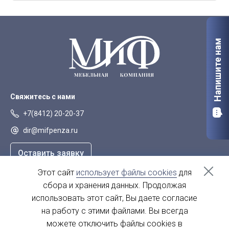
Орел
Петрозаводск
Саранск
Старый Оскол
Напишите нам
Сыктывкар
Тверь
Якутск
Свяжитесь с нами
+7(8412) 20-20-37
dir@mifpenza.ru
Оставить заявку
Этот сайт
использует файлы cookies
для
Наш адрес
сбора и хранения данных. Продолжая
г. Пенза, ул. Аустрина, 139а
использовать этот сайт, Вы даете согласие
на работу с этими файлами. Вы всегда
пн-пт - с 9.00-18.00
сб, вс - выходной
можете отключить файлы cookies в