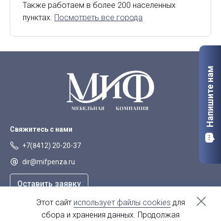
Киров
Курск
Также работаем в более 200 населенных
пунктах.
Посмотреть все города
Липецк
Мурманск
Орел
Петрозаводск
Саранск
Старый Оскол
Напишите нам
Сыктывкар
Тверь
Якутск
Свяжитесь с нами
+7(8412) 20-20-37
dir@mifpenza.ru
Оставить заявку
Этот сайт
использует файлы cookies
для
Наш адрес
сбора и хранения данных. Продолжая