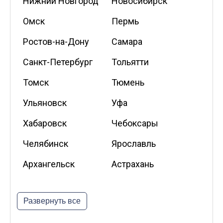
Нижний Новгород
Новосибирск
Омск
Пермь
Ростов-на-Дону
Самара
Санкт-Петербург
Тольятти
Томск
Тюмень
Ульяновск
Уфа
Хабаровск
Чебоксары
Челябинск
Ярославль
Архангельск
Астрахань
Белгород
Владикавказ
Развернуть все
Калининград
Калуга