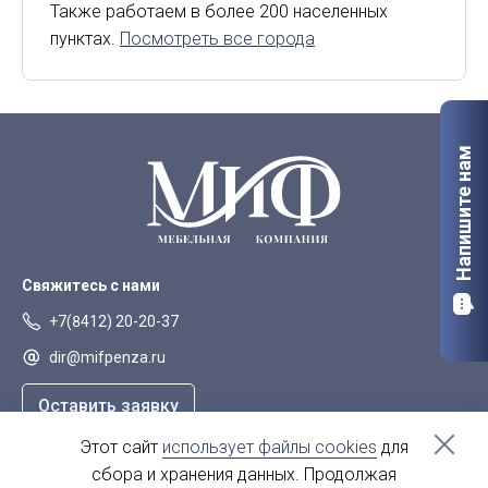
Киров
Курск
Также работаем в более 200 населенных
пунктах.
Посмотреть все города
Липецк
Мурманск
Орел
Петрозаводск
Саранск
Старый Оскол
Напишите нам
Сыктывкар
Тверь
Якутск
Свяжитесь с нами
+7(8412) 20-20-37
dir@mifpenza.ru
Оставить заявку
Этот сайт
использует файлы cookies
для
Наш адрес
сбора и хранения данных. Продолжая