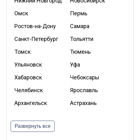
Нижний Новгород
Новосибирск
Омск
Пермь
Ростов-на-Дону
Самара
Санкт-Петербург
Тольятти
Томск
Тюмень
Ульяновск
Уфа
Хабаровск
Чебоксары
Челябинск
Ярославль
Архангельск
Астрахань
Белгород
Владикавказ
Развернуть все
Калининград
Калуга