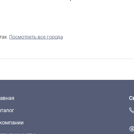
авказ
Калининград
Липецк
аводск
Саранск
тах.
Посмотреть все города
Якутск
лавная
С
аталог
 компании