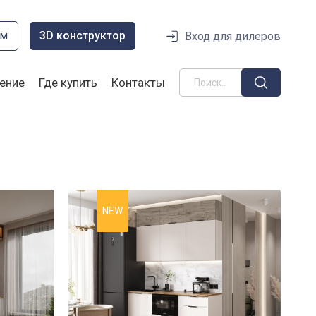
ом
3D конструктор
Вход для дилеров
ение
Где купить
Контакты
NEW