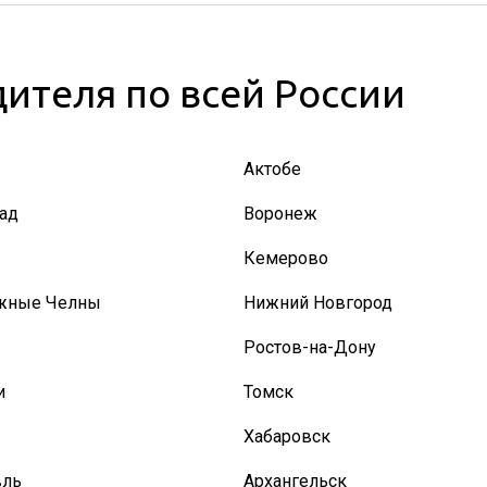
ителя по всей России
Актобе
ад
Воронеж
Кемерово
жные Челны
Нижний Новгород
Ростов-на-Дону
и
Томск
Хабаровск
вль
Архангельск