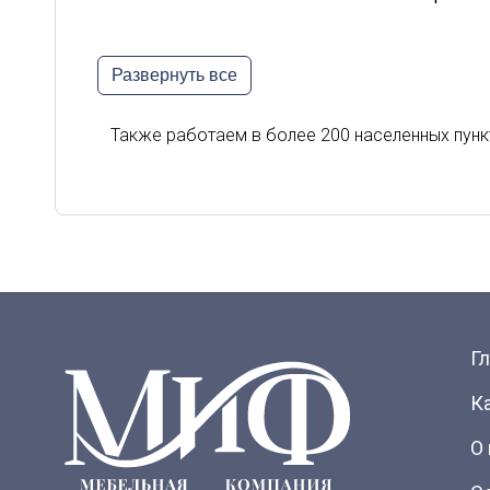
Белгород
Владик
Развернуть все
Киров
Курск
Орел
Петроз
Также работаем в более 200 населенных пунк
Сыктывкар
Тверь
Г
К
О