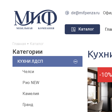
dir@mifpenza.ru
Офиц
Гла
Каталог
Главная
Каталог
Категории
Кухн
КУХНИ ЛДСП
Челси
-10%
Рио NEW
Камелия
Гранд