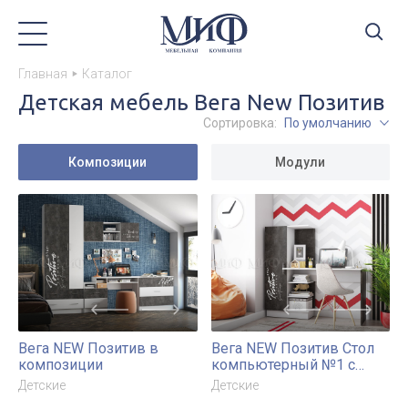
Главная
Каталог
Детская мебель Вега New Позитив
Сортировка:
По умолчанию
Композиции
Модули
Вега NEW Позитив в
Вега NEW Позитив Стол
композиции
компьютерный №1 с
фотопечатью
Детские
Детские