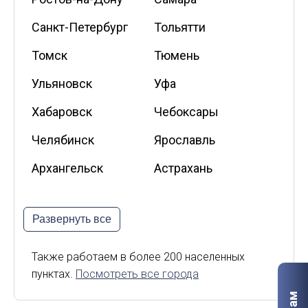
Санкт-Петербург
Тольятти
Томск
Тюмень
Ульяновск
Уфа
Хабаровск
Чебоксары
Челябинск
Ярославль
Архангельск
Астрахань
Белгород
Владикавказ
Развернуть все
Калининград
Калуга
Киров
Курск
Также работаем в более 200 населенных
пунктах.
Посмотреть все города
Липецк
Мурманск