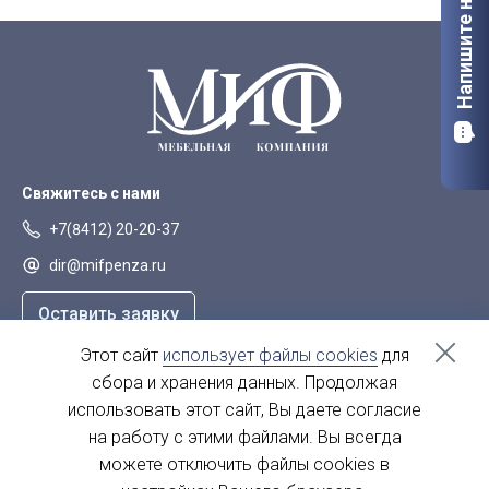
Напишите нам
Орел
Петрозаводск
Саранск
Старый Оскол
Сыктывкар
Тверь
Якутск
Свяжитесь с нами
+7(8412) 20-20-37
dir@mifpenza.ru
Оставить заявку
Этот сайт
использует файлы cookies
для
Наш адрес
сбора и хранения данных. Продолжая
г. Пенза, ул. Аустрина, 139а
использовать этот сайт, Вы даете согласие
на работу с этими файлами. Вы всегда
пн-пт - с 9.00-18.00
сб, вс - выходной
можете отключить файлы cookies в