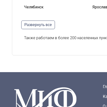
Челябинск
Яросла
Белгород
Владик
Развернуть все
Киров
Курск
Орел
Петроз
Также работаем в более 200 населенных пунк
Сыктывкар
Тверь
Г
К
О