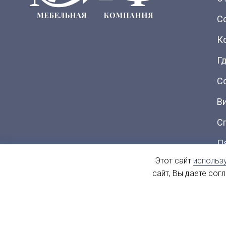
С
К
Гд
С
В
С
П
Этот сайт
использ
Ка
сайт, Вы даете сог
© 2004 - 2026. МиФ Корпусная мебель Все права защищен