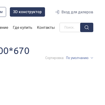
ом
3D конструктор
Вход для дилеров
ение
Где купить
Контакты
00*670
Сортировка:
По умолчанию