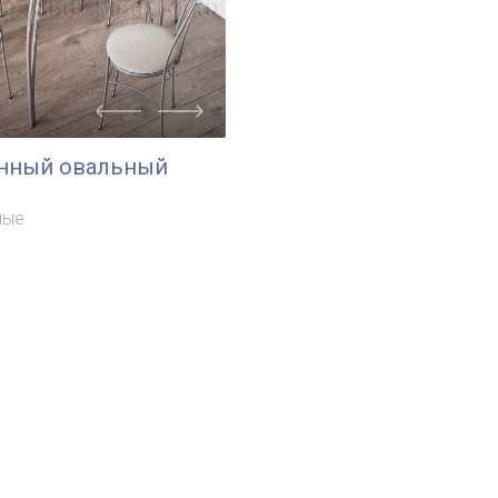
онный овальный
ные