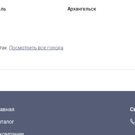
вль
Архангельск
авказ
Калининград
Липецк
аводск
Саранск
тах.
Посмотреть все города
Якутск
лавная
С
аталог
 компании