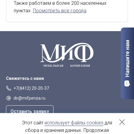
Киров
Курск
Также работаем в более 200 населенных
пунктах.
Посмотреть все города
Липецк
Мурманск
Орел
Петрозаводск
Саранск
Старый Оскол
Напишите нам
Сыктывкар
Тверь
Якутск
Свяжитесь с нами
+7(8412) 20-20-37
dir@mifpenza.ru
Оставить заявку
Этот сайт
использует файлы cookies
для
Наш адрес
сбора и хранения данных. Продолжая