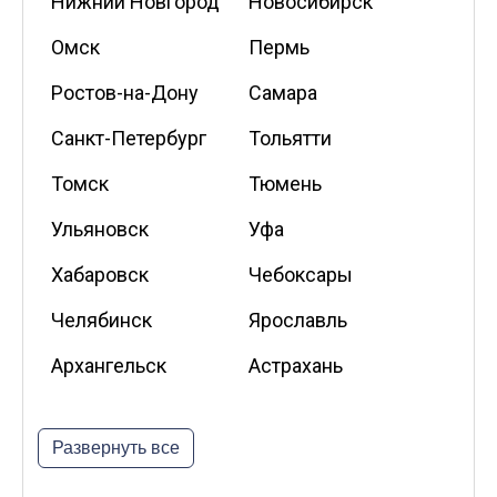
Нижний Новгород
Новосибирск
Омск
Пермь
Ростов-на-Дону
Самара
Санкт-Петербург
Тольятти
Томск
Тюмень
Ульяновск
Уфа
Хабаровск
Чебоксары
Челябинск
Ярославль
Архангельск
Астрахань
Белгород
Владикавказ
Развернуть все
Калининград
Калуга