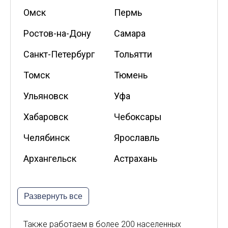
Омск
Пермь
Ростов-на-Дону
Самара
Санкт-Петербург
Тольятти
Томск
Тюмень
Ульяновск
Уфа
Хабаровск
Чебоксары
Челябинск
Ярославль
Архангельск
Астрахань
Белгород
Владикавказ
Развернуть все
Калининград
Калуга
Киров
Курск
Также работаем в более 200 населенных