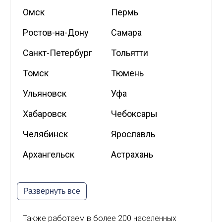
Омск
Пермь
Ростов-на-Дону
Самара
Санкт-Петербург
Тольятти
Томск
Тюмень
Ульяновск
Уфа
Хабаровск
Чебоксары
Челябинск
Ярославль
Архангельск
Астрахань
Белгород
Владикавказ
Развернуть все
Калининград
Калуга
Киров
Курск
Также работаем в более 200 населенных