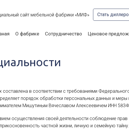
Стать диллер
иальный сайт мебельной фабрики «МИФ»
вная
О фабрике
Сотрудничество
Ценовое предлож
циальности
 составлена в соответствии с требованиями Федерального
определяет порядок обработки персональных данных и мер
нимателем Мишутиным Вячеславом Алексеевичем ИНН 58340
овием осуществления своей деятельности соблюдение прав 
еприкосновенность частной жизни, личную и семейную тайну