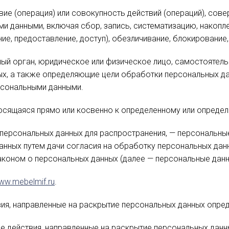
вие (операция) или совокупность действий (операций), со
и данными, включая сбор, запись, систематизацию, накоплен
ие, предоставление, доступ), обезличивание, блокирование
ный орган, юридическое или физическое лицо, самостоятел
х, а также определяющие цели обработки персональных да
рсональными данными.
носящаяся прямо или косвенно к определенному или опред
персональных данных для распространения, — персональные
анных путем дачи согласия на обработку персональных да
аконом о персональных данных (далее — персональные данн
ww.mebelmif.ru
.
ия, направленные на раскрытие персональных данных опред
е действия, направленные на раскрытие персональных данн