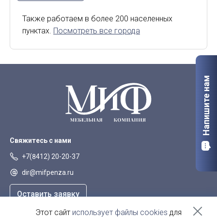
Киров
Курск
Также работаем в более 200 населенных
пунктах.
Посмотреть все города
Липецк
Мурманск
Орел
Петрозаводск
Саранск
Старый Оскол
Напишите нам
Сыктывкар
Тверь
Якутск
Свяжитесь с нами
+7(8412) 20-20-37
dir@mifpenza.ru
Оставить заявку
Этот сайт
использует файлы cookies
для