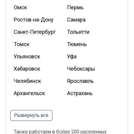
Омск
Пермь
Ростов-на-Дону
Самара
Санкт-Петербург
Тольятти
Томск
Тюмень
Ульяновск
Уфа
Хабаровск
Чебоксары
Челябинск
Ярославль
Архангельск
Астрахань
Белгород
Владикавказ
Развернуть все
Калининград
Калуга
Киров
Курск
Также работаем в более 200 населенных