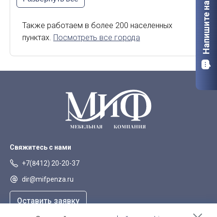
Напишите нам
Калининград
Калуга
Киров
Курск
Также работаем в более 200 населенных
пунктах.
Посмотреть все города
Липецк
Мурманск
Орел
Петрозаводск
Саранск
Старый Оскол
Сыктывкар
Тверь
Якутск
Свяжитесь с нами
+7(8412) 20-20-37
dir@mifpenza.ru
Оставить заявку