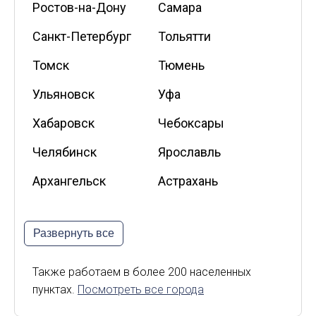
Ростов-на-Дону
Самара
Санкт-Петербург
Тольятти
Томск
Тюмень
Ульяновск
Уфа
Хабаровск
Чебоксары
Челябинск
Ярославль
Архангельск
Астрахань
Белгород
Владикавказ
Развернуть все
Калининград
Калуга
Киров
Курск
Также работаем в более 200 населенных
пунктах.
Посмотреть все города
Липецк
Мурманск