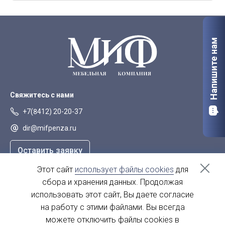
Орел
Петрозаводск
Саранск
Старый Оскол
Напишите нам
Сыктывкар
Тверь
Якутск
Свяжитесь с нами
+7(8412) 20-20-37
dir@mifpenza.ru
Оставить заявку
Этот сайт
использует файлы cookies
для
Наш адрес
сбора и хранения данных. Продолжая
г. Пенза, ул. Аустрина, 139а
использовать этот сайт, Вы даете согласие
на работу с этими файлами. Вы всегда
пн-пт - с 9.00-18.00
сб, вс - выходной
можете отключить файлы cookies в