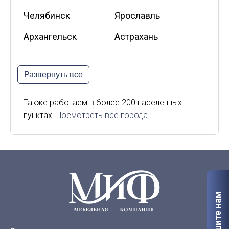
Челябинск
Ярославль
Архангельск
Астрахань
Белгород
Владикавказ
Развернуть все
Калининград
Калуга
Киров
Курск
Также работаем в более 200 населенных
пунктах.
Посмотреть все города
Липецк
Мурманск
Орел
Петрозаводск
Саранск
Старый Оскол
Сыктывкар
Тверь
Напишите нам
Якутск